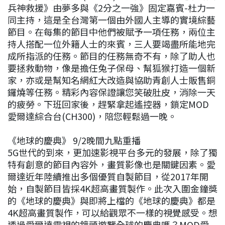
兵神救援》由夢多與《2分之一強》固定嘉賓-杜力一
同主持，這是全台灣第一個由外國人主導的實境綜藝
節目。在每集的節目中他們被賦予一項任務，兩位主
持人搭配一位外籍人士的來賓，三人要竭盡所能地完
成所指派的任務。節目的任務無奇不有，除了助人也
要拯救動物，像是擔任兔子保母、幫狐猴打造一個新
家，亦或是幫知名網紅大改造與協助青創人士販售銅
鑼燒等任務。精彩內容保證讓您笑破肚皮，消除一天
的疲勞。下班回家後，趕緊拿起遙控器，鎖定MOD
愛爾達綜合台(CH300)，陪您輕鬆過一晚。
《地球的慶典》 9/2晚間九點重播
5G世代的到來，更加速影視平台多元的發展，除了獨
特有創意的節目內容外，畫質影像也是關鍵因素。愛
爾達近年陸續推出多個優質自製節目，從2017年開
始，自製節目皆採4K超高畫質製作。此次入圍金鐘獎
的《地球的慶典》與即將上檔的《地球的慶典》都是
4K超高畫質製作，可以給觀眾不一樣的視覺感受。想
透過愛爾達電視的鏡頭遊覽全球的慶典嗎？MOD愛