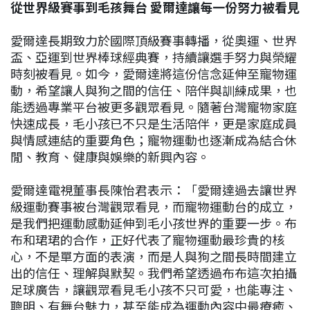
從世界級賽事到毛孩舞台 愛爾達讓每一份努力被看見
愛爾達長期致力於國際頂級賽事轉播，從奧運、世界
盃、亞運到世界棒球經典賽，持續讓選手努力與榮耀
時刻被看見。如今，愛爾達將這份信念延伸至寵物運
動，希望讓人與狗之間的信任、陪伴與訓練成果，也
能透過專業平台被更多觀眾看見。隨著台灣寵物家庭
快速成長，毛小孩已不只是生活陪伴，更是家庭成員
與情感連結的重要角色；寵物運動也逐漸成為結合休
閒、教育、健康與娛樂的新興內容。
愛爾達電視董事長陳怡君表示：「愛爾達過去讓世界
級運動賽事被台灣觀眾看見，而寵物運動台的成立，
是我們把運動感動延伸到毛小孩世界的重要一步。布
布和珺珺的合作，正好代表了寵物運動最珍貴的核
心，不是單方面的表演，而是人與狗之間長時間建立
出的信任、理解與默契。我們希望透過布布這次拍攝
足球廣告，讓觀眾看見毛小孩不只可愛，也能專注、
聰明、有舞台魅力，甚至能成為運動內容中最療癒、