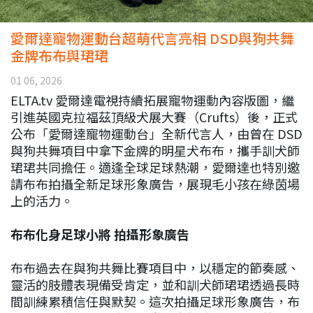
愛爾達寵物運動台超萌代言亮相 DSD與狗共舞
金牌布布與珺珺
01 06, 2026
ELTA.tv 愛爾達電視持續拓展寵物運動內容版圖，繼
引進英國克拉福茲頂級犬展大賽（Crufts）後，正式
公布「愛爾達寵物運動台」全新代言人，由曾在 DSD
與狗共舞項目中拿下金牌的明星犬布布，攜手訓犬師
珺珺共同擔任。適逢全球足球熱潮，愛爾達也特別邀
請布布拍攝全新足球形象廣告，展現毛小孩在綠茵場
上的活力。
布布化身足球小將 拍攝形象廣告
布布過去在與狗共舞比賽項目中，以穩定的節奏感、
靈活的肢體表現備受肯定，並和訓犬師珺珺透過長時
間訓練累積信任與默契。這次拍攝足球形象廣告，布