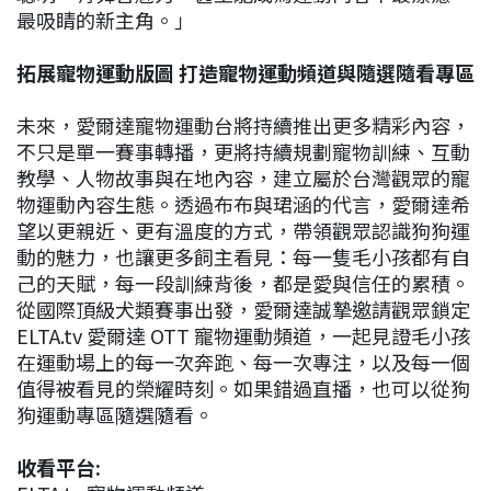
最吸睛的新主角。」
拓展寵物運動版圖 打造寵物運動頻道與隨選隨看專區
未來，愛爾達寵物運動台將持續推出更多精彩內容，
不只是單一賽事轉播，更將持續規劃寵物訓練、互動
教學、人物故事與在地內容，建立屬於台灣觀眾的寵
物運動內容生態。透過布布與珺涵的代言，愛爾達希
望以更親近、更有溫度的方式，帶領觀眾認識狗狗運
動的魅力，也讓更多飼主看見：每一隻毛小孩都有自
己的天賦，每一段訓練背後，都是愛與信任的累積。
從國際頂級犬類賽事出發，愛爾達誠摯邀請觀眾鎖定
ELTA.tv 愛爾達 OTT 寵物運動頻道，一起見證毛小孩
在運動場上的每一次奔跑、每一次專注，以及每一個
值得被看見的榮耀時刻。如果錯過直播，也可以從狗
狗運動專區隨選隨看。
收看平台: