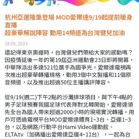
杭州亞運隆重登場 MOD愛爾達9/19起提前暖身
直播
超豪華解說陣容 動用14頻道為台灣健兒加油
18 09, 2023
還記得東京奧運時，台灣健兒們帶給大家的感動嗎？
因疫情延後一年的第19屆亞洲運動會23日即將開幕，
中華隊派出多達521位選手為國爭光。愛爾達電視再
次推出超豪華轉播規格，動用3個中文製播和11個原
音頻道，以及推出超過50位主播講評陣容。
從9/19(週二)下午2點的沙灘排球項目，與下午4點的
男子足球預賽我國足球代表隊對北韓開始，愛爾達領
先全台為國人帶來超過2000小時的現場實況轉播。用
戶可透過電視平台MOD愛爾達體育1~3台、亞運1~3
台，以及網路/行動平台Hami Video運動館、
ELTA.tv（加碼播出愛爾達亞運4~11台），一起為台