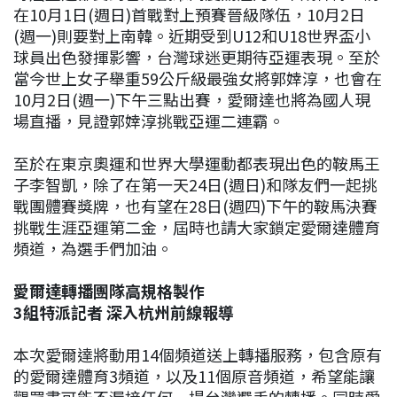
在10月1日(週日)首戰對上預賽晉級隊伍，10月2日
(週一)則要對上南韓。近期受到U12和U18世界盃小
球員出色發揮影響，台灣球迷更期待亞運表現。至於
當今世上女子舉重59公斤級最強女將郭婞淳，也會在
10月2日(週一)下午三點出賽，愛爾達也將為國人現
場直播，見證郭婞淳挑戰亞運二連霸。
至於在東京奧運和世界大學運動都表現出色的鞍馬王
子李智凱，除了在第一天24日(週日)和隊友們一起挑
戰團體賽獎牌，也有望在28日(週四)下午的鞍馬決賽
挑戰生涯亞運第二金，屆時也請大家鎖定愛爾達體育
頻道，為選手們加油。
愛爾達轉播團隊高規格製作
3組特派記者 深入杭州前線報導
本次愛爾達將動用14個頻道送上轉播服務，包含原有
的愛爾達體育3頻道，以及11個原音頻道，希望能讓
觀眾盡可能不漏接任何一場台灣選手的轉播。同時愛