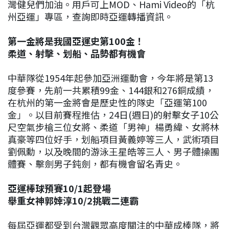
灣健兒們加油。用戶可上MOD、Hami Video的「杭
州亞運」專區，查詢即時亞運轉播資訊。
第一金將是我國亞運史第100金！
柔道、射擊、划船、品勢都有機會
中華隊從1954年起參加亞洲運動會，今年將是第13
度參賽，先前一共累積99金、144銀和276銅成績，
在杭州的第一金將會是歷史性的隊史「亞運第100
金」。以目前賽程推估，24日(週日)的射擊女子10公
尺空氣步槍三位女將、柔道「男神」楊勇緯、女將林
真豪等四位好手，划船項目黃義婷等三人，武術項目
劉佩勳，以及晚間的游泳王星皓等三人、男子體操團
體賽、擊劍男子鈍劍，都有機會留名青史。
亞運棒球預賽10/1起登場
舉重女神郭婞淳10/2挑戰二連霸
每屆亞運都受到台灣觀眾高度關注的中華成棒隊，將