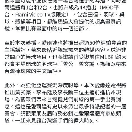
爾達體育1台和2台，也將升級為4K播出（MOD平
台、Hami Video TV版限定），包含田徑、羽球、桌
球、體操等項目，都能透過大會提供的超高畫質訊
號，掌握比賽畫面中的每一個細節。
至於本次轉播，愛爾達也將推出超過50位經驗豐富的
主播講評，帶來最貼近觀眾需求的轉播內容。球迷非
常關心的棒球項目，也將邀請甫受邀前往MLB紐約大
都會主場開球的名球評「曾公」曾文誠，為觀眾帶來
台灣棒球隊的中文講評。
此外，為強化亞運賽況深度報導，本次愛爾達電視將
推出黃昶豪、李祐廷及李長勳三位主播前進杭州現
場，為觀眾們帶來台灣健兒們前線的第一手出賽消
息。這也是愛爾達有史以來派出最多特派記者的一屆
賽會，請觀眾朋友屆時務必鎖定愛爾達體育家族頻
道，一起來見證台灣選手們的偉大時刻。