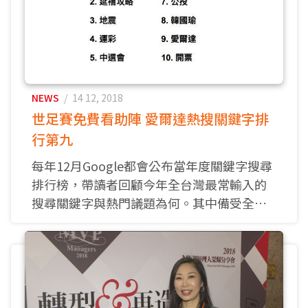
NEWS
/ 14 12, 2018
世足賽免費看助陣 愛爾達熱搜關鍵字排
行第九
每年12月Google都會公布當年度關鍵字搜尋
排行榜，帶讀者回顧今年全台灣最常輸入的
搜尋關鍵字與熱門議題為何。其中備受全球
矚目的「世足賽」除了奪下第1名，連帶也使
運彩及負責轉播世足賽的愛爾達也分佔
Google台灣2018最熱門關鍵字的第4、9名，
顯見世足賽的討論熱度。